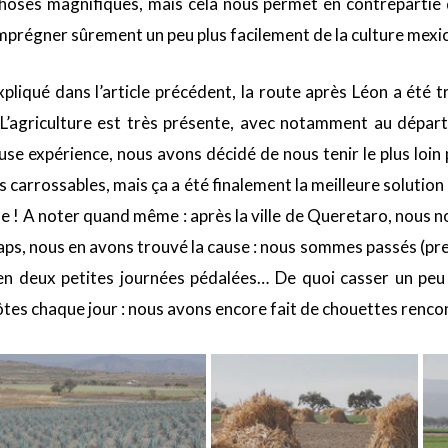
hoses magnifiques, mais cela nous permet en contrepartie
mprégner sûrement un peu plus facilement de la culture mexic
liqué dans l’article précédent, la route après Léon a été t
 L’agriculture est très présente, avec notamment au dépar
se expérience, nous avons décidé de nous tenir le plus loin p
 carrossables, mais ça a été finalement la meilleure solutio
ine ! A noter quand même : après la ville de Queretaro, nous 
ps, nous en avons trouvé la cause : nous sommes passés (pre
 en deux petites journées pédalées… De quoi casser un p
tes chaque jour : nous avons encore fait de chouettes renco