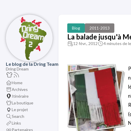
Blog
2011-2013
La balade jusqu'à M
12 févr., 2012
4 minutes de l
Le blog de la Dring Team
P
Dring Dream
n
Home
l
Archives
n
Itinéraire
La boutique
R
Le projet
(
Search
N
Links
Partenaires